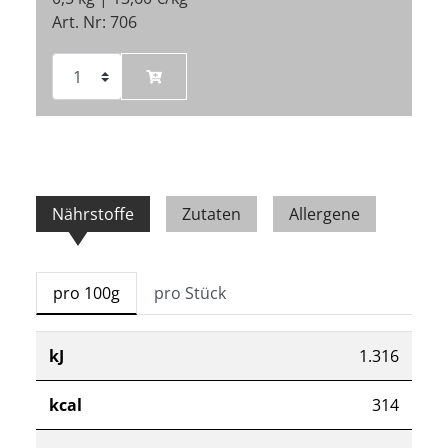
Art. Nr: 706
Nährstoffe
Zutaten
Allergene
pro 100g
pro Stück
kJ
1.316
kcal
314