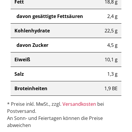
Fett
18,8 g
davon gesättigte Fettsäuren
2,4 g
Kohlenhydrate
22,5 g
davon Zucker
4,5 g
Eiweiß
10,1 g
Salz
1,3 g
Broteinheiten
1,9 BE
* Preise inkl. MwSt., zzgl.
Versandkosten
bei
Postversand.
An Sonn- und Feiertagen können die Preise
abweichen