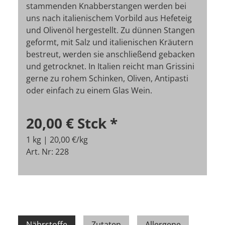
stammenden Knabberstangen werden bei
uns nach italienischem Vorbild aus Hefeteig
und Olivenöl hergestellt. Zu dünnen Stangen
geformt, mit Salz und italienischen Kräutern
bestreut, werden sie anschließend gebacken
und getrocknet. In Italien reicht man Grissini
gerne zu rohem Schinken, Oliven, Antipasti
oder einfach zu einem Glas Wein.
20,00 €
Stck
*
1 kg | 20,00 €/kg
Art. Nr: 228
Nährstoffe
Zutaten
Allergene