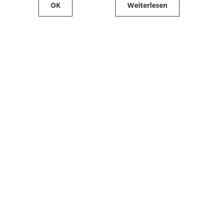
OK
Weiterlesen
Service
Filialfinder
Kontakt
FAQ
Produkte bestellen