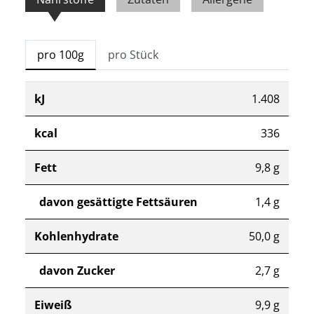
pro 100g
pro Stück
kJ
1.408
kcal
336
Fett
9,8 g
davon gesättigte Fettsäuren
1,4 g
Kohlenhydrate
50,0 g
davon Zucker
2,7 g
Eiweiß
9,9 g