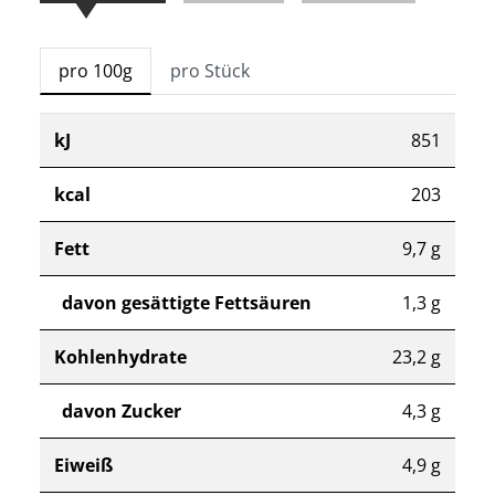
pro 100g
pro Stück
kJ
851
kcal
203
Fett
9,7 g
davon gesättigte Fettsäuren
1,3 g
Kohlenhydrate
23,2 g
davon Zucker
4,3 g
Eiweiß
4,9 g