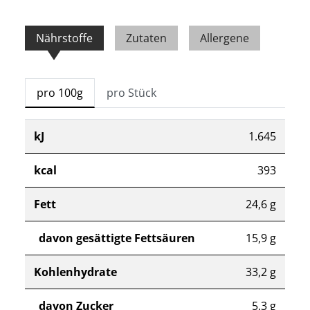
Nährstoffe
Zutaten
Allergene
pro 100g
pro Stück
kJ
1.645
kcal
393
Fett
24,6 g
davon gesättigte Fettsäuren
15,9 g
Kohlenhydrate
33,2 g
davon Zucker
5,3 g