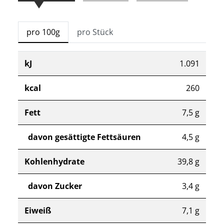
pro 100g
pro Stück
kJ
1.091
kcal
260
Fett
7,5 g
davon gesättigte Fettsäuren
4,5 g
Kohlenhydrate
39,8 g
davon Zucker
3,4 g
Eiweiß
7,1 g