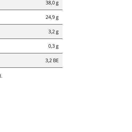
38,0 g
24,9 g
3,2 g
0,3 g
3,2 BE
.