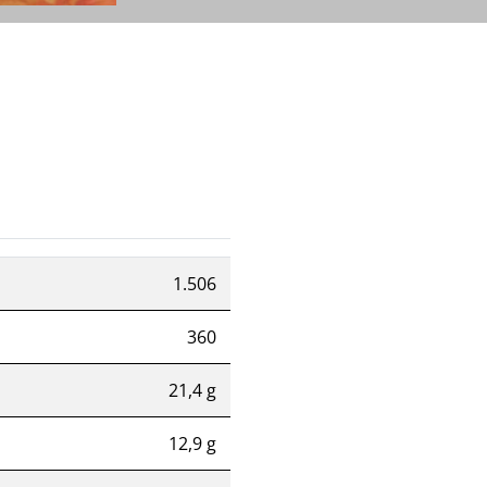
1.506
360
21,4 g
12,9 g