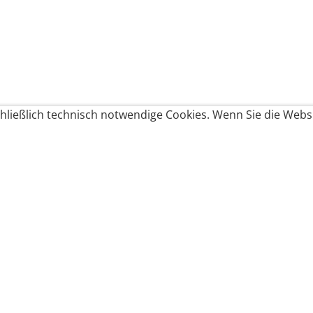
ließlich technisch notwendige Cookies. Wenn Sie die Websi
Produkte bestellen
Produkte
Zahlungsbedingungen &
Brote
Brötchen
Süßes