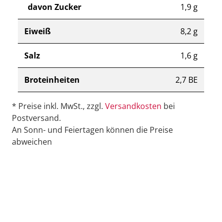
davon Zucker
1,9 g
Eiweiß
8,2 g
Salz
1,6 g
Broteinheiten
2,7 BE
* Preise inkl. MwSt., zzgl.
Versandkosten
bei
Postversand.
An Sonn- und Feiertagen können die Preise
abweichen