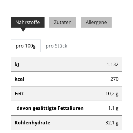
Nährstoffe
Zutaten
Allergene
pro 100g
pro Stück
kJ
1.132
kcal
270
Fett
10,2 g
davon gesättigte Fettsäuren
1,1 g
Kohlenhydrate
32,1 g