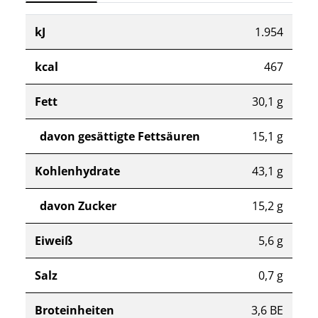
kJ
1.954
kcal
467
Fett
30,1 g
davon gesättigte Fettsäuren
15,1 g
Kohlenhydrate
43,1 g
davon Zucker
15,2 g
Eiweiß
5,6 g
Salz
0,7 g
Broteinheiten
3,6 BE