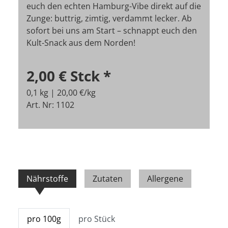
euch den echten Hamburg-Vibe direkt auf die
Zunge: buttrig, zimtig, verdammt lecker. Ab
sofort bei uns am Start – schnappt euch den
Kult-Snack aus dem Norden!
2,00 €
Stck
*
0,1 kg | 20,00 €/kg
Art. Nr: 1102
Nährstoffe
Zutaten
Allergene
pro 100g
pro Stück