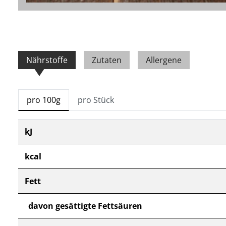
Nährstoffe
Zutaten
Allergene
pro 100g
pro Stück
kJ
kcal
Fett
davon gesättigte Fettsäuren