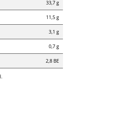
33,7 g
11,5 g
3,1 g
0,7 g
2,8 BE
.