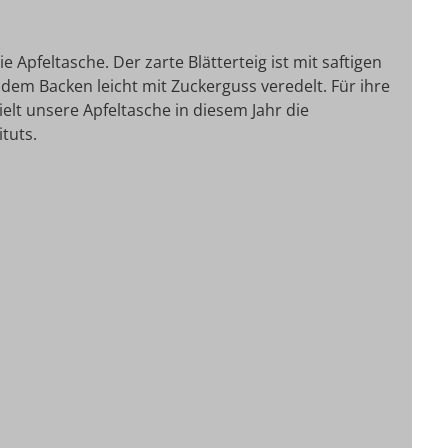
ie Apfeltasche. Der zarte Blätterteig ist mit saftigen
 dem Backen leicht mit Zuckerguss veredelt. Für ihre
ielt unsere Apfeltasche in diesem Jahr die
tuts.