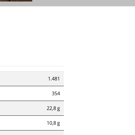
1.481
354
22,8 g
10,8 g