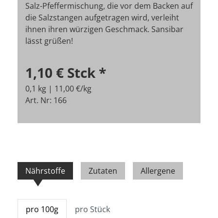
Salz-Pfeffermischung, die vor dem Backen auf
die Salzstangen aufgetragen wird, verleiht
ihnen ihren würzigen Geschmack. Sansibar
lässt grüßen!
1,10 €
Stck
*
0,1 kg | 11,00 €/kg
Art. Nr: 166
Nährstoffe
Zutaten
Allergene
pro 100g
pro Stück