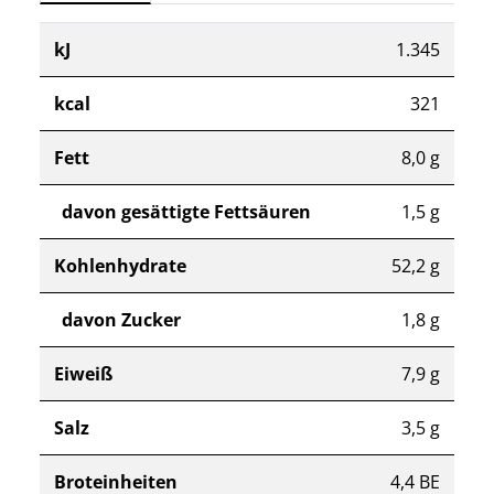
kJ
1.345
kcal
321
Fett
8,0 g
davon gesättigte Fettsäuren
1,5 g
Kohlenhydrate
52,2 g
davon Zucker
1,8 g
Eiweiß
7,9 g
Salz
3,5 g
Broteinheiten
4,4 BE