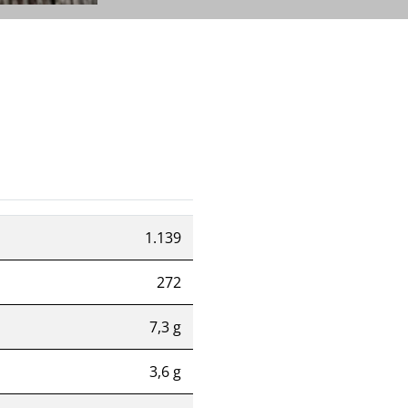
1.139
272
7,3 g
3,6 g