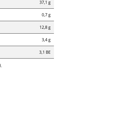
37,1 g
0,7 g
12,8 g
3,4 g
3,1 BE
.