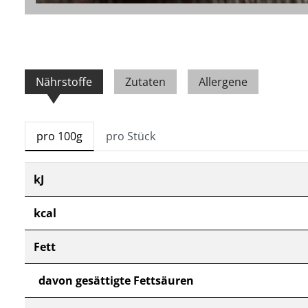
Nährstoffe
Zutaten
Allergene
pro 100g
pro Stück
kJ
kcal
Fett
davon gesättigte Fettsäuren