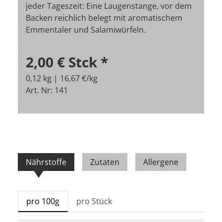
jeder Tageszeit: Eine Laugenstange, vor dem
Backen reichlich belegt mit aromatischem
Emmentaler und Salamiwürfeln.
2,00 €
Stck
*
0,12 kg | 16,67 €/kg
Art. Nr: 141
Nährstoffe
Zutaten
Allergene
pro 100g
pro Stück