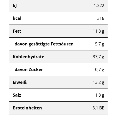
kJ
1.322
kcal
316
Fett
11,8 g
davon gesättigte Fettsäuren
5,7 g
Kohlenhydrate
37,7 g
davon Zucker
0,7 g
Eiweiß
13,2 g
Salz
1,8 g
Broteinheiten
3,1 BE