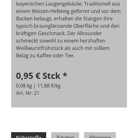
bayerischen Laugengebäcke. Traditionell aus
einem Weizen-Hefeteig geformt und vor dem
Backen belaugt, erhalten die Stangen ihre
typisch braunglänzende Oberfläche und den
kräftigen Geschmack. Der Allrounder
schmeckt sowohl zu einem herzhaften
Weißwurstfrühstück als auch mit süßem
Belag zu Kaffee oder Tee.
0,95 €
Stck
*
0,08 kg | 11,88 €/kg
Art. Nr: 21
Nährstoffe
Zutaten
Allergene