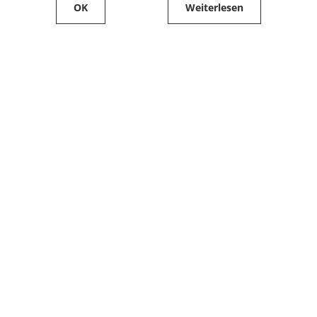
OK
Weiterlesen
Service
Filialfinder
Kontakt
FAQ
Produkte bestellen