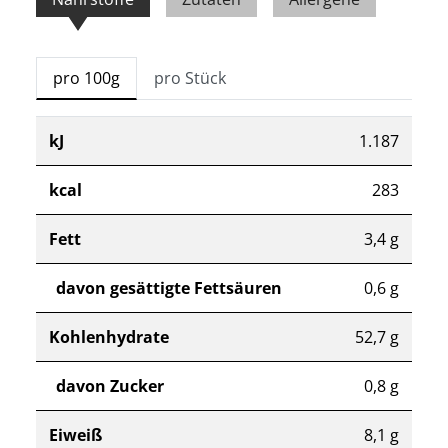
pro 100g
pro Stück
kJ
1.187
kcal
283
Fett
3,4 g
davon gesättigte Fettsäuren
0,6 g
Kohlenhydrate
52,7 g
davon Zucker
0,8 g
Eiweiß
8,1 g