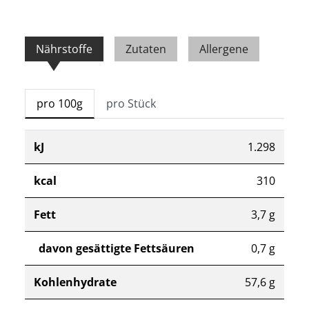
Nährstoffe
Zutaten
Allergene
pro 100g
pro Stück
kJ
1.298
kcal
310
Fett
3,7 g
davon gesättigte Fettsäuren
0,7 g
Kohlenhydrate
57,6 g