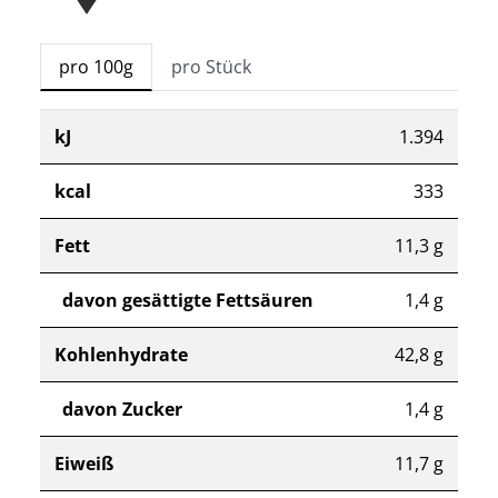
pro 100g
pro Stück
kJ
1.394
kcal
333
Fett
11,3 g
davon gesättigte Fettsäuren
1,4 g
Kohlenhydrate
42,8 g
davon Zucker
1,4 g
Eiweiß
11,7 g