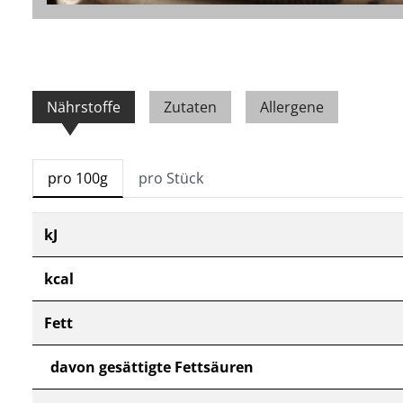
Nährstoffe
Zutaten
Allergene
pro 100g
pro Stück
kJ
kcal
Fett
davon gesättigte Fettsäuren