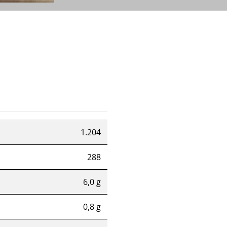
1.204
288
6,0 g
0,8 g