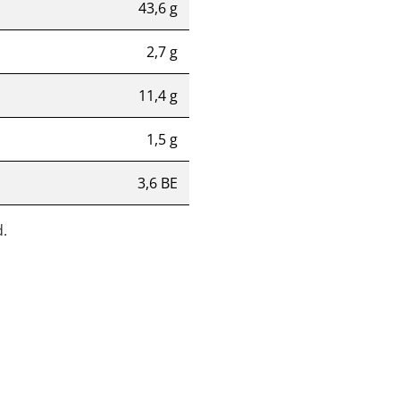
43,6 g
2,7 g
11,4 g
1,5 g
3,6 BE
.