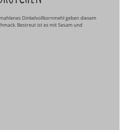
ngemahlenes Dinkelvollkornmehl geben diesem
chmack. Bestreut ist es mit Sesam und