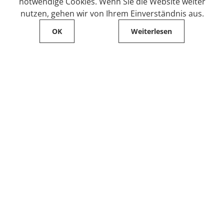
notwendige Cookies. Wenn Sie die Website weiter
nutzen, gehen wir von Ihrem Einverständnis aus.
OK
Weiterlesen
Service
Filialfinder
Kontakt
FAQ