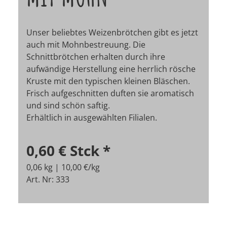
Unser beliebtes Weizenbrötchen gibt es jetzt
auch mit Mohnbestreuung. Die
Schnittbrötchen erhalten durch ihre
aufwändige Herstellung eine herrlich rösche
Kruste mit den typischen kleinen Bläschen.
Frisch aufgeschnitten duften sie aromatisch
und sind schön saftig.
Erhältlich in ausgewählten Filialen.
0,60 €
Stck
*
0,06 kg | 10,00 €/kg
Art. Nr: 333