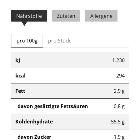
Nährstoffe
Zutaten
Allergene
pro 100g
pro Stück
kJ
1.230
kcal
294
Fett
2,9 g
davon gesättigte Fettsäuren
0,8 g
Kohlenhydrate
55,5 g
davon Zucker
1,9 g