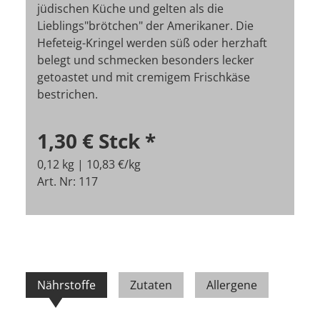
jüdischen Küche und gelten als die
Lieblings"brötchen" der Amerikaner. Die
Hefeteig-Kringel werden süß oder herzhaft
belegt und schmecken besonders lecker
getoastet und mit cremigem Frischkäse
bestrichen.
1,30 €
Stck
*
0,12 kg | 10,83 €/kg
Art. Nr: 117
Nährstoffe
Zutaten
Allergene