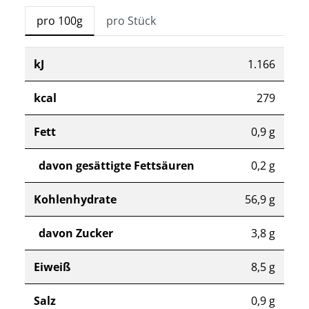
pro 100g
pro Stück
kJ
1.166
kcal
279
Fett
0,9 g
davon gesättigte Fettsäuren
0,2 g
Kohlenhydrate
56,9 g
davon Zucker
3,8 g
Eiweiß
8,5 g
Salz
0,9 g