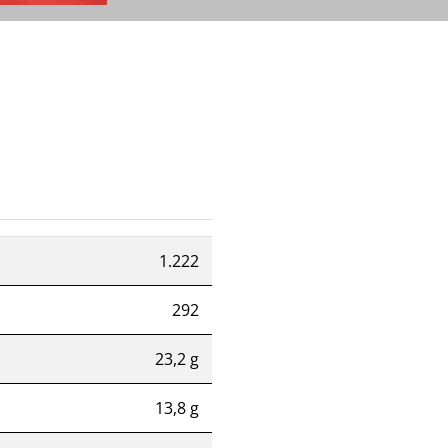
1.222
292
23,2 g
13,8 g