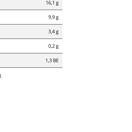
16,1 g
9,9 g
3,4 g
0,2 g
1,3 BE
.