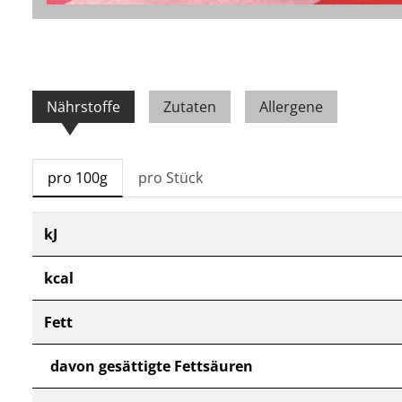
Nährstoffe
Zutaten
Allergene
pro 100g
pro Stück
kJ
kcal
Fett
davon gesättigte Fettsäuren