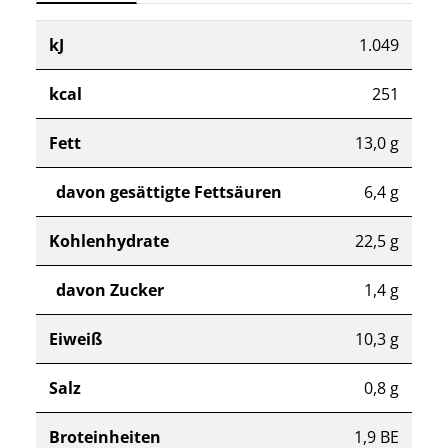
kJ
1.049
kcal
251
Fett
13,0 g
davon gesättigte Fettsäuren
6,4 g
Kohlenhydrate
22,5 g
davon Zucker
1,4 g
Eiweiß
10,3 g
Salz
0,8 g
Broteinheiten
1,9 BE