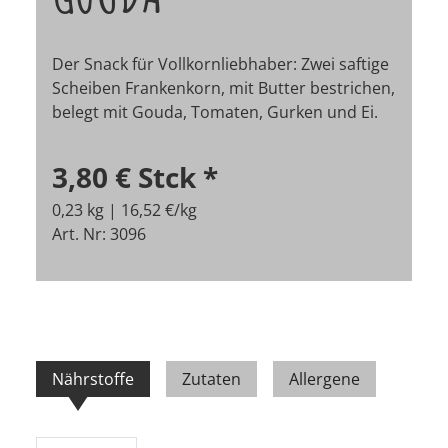
Der Snack für Vollkornliebhaber: Zwei saftige
Scheiben Frankenkorn, mit Butter bestrichen,
belegt mit Gouda, Tomaten, Gurken und Ei.
3,80 €
Stck
*
0,23 kg | 16,52 €/kg
Art. Nr: 3096
Nährstoffe
Zutaten
Allergene