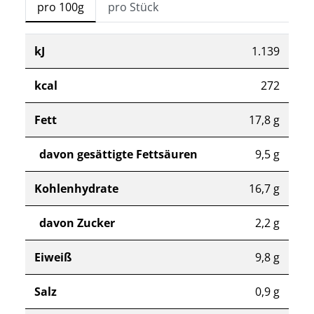
pro 100g
pro Stück
kJ
1.139
kcal
272
Fett
17,8 g
davon gesättigte Fettsäuren
9,5 g
Kohlenhydrate
16,7 g
davon Zucker
2,2 g
Eiweiß
9,8 g
Salz
0,9 g