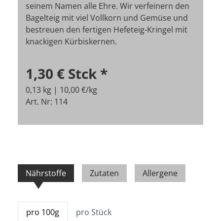
seinem Namen alle Ehre. Wir verfeinern den
Bagelteig mit viel Vollkorn und Gemüse und
bestreuen den fertigen Hefeteig-Kringel mit
knackigen Kürbiskernen.
1,30 €
Stck
*
0,13 kg | 10,00 €/kg
Art. Nr: 114
Nährstoffe
Zutaten
Allergene
pro 100g
pro Stück