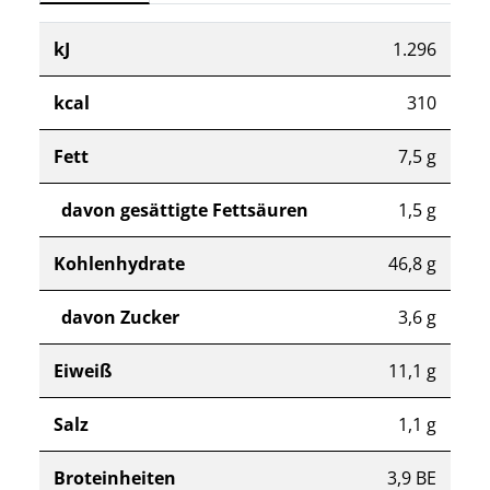
kJ
1.296
kcal
310
Fett
7,5 g
davon gesättigte Fettsäuren
1,5 g
Kohlenhydrate
46,8 g
davon Zucker
3,6 g
Eiweiß
11,1 g
Salz
1,1 g
Broteinheiten
3,9 BE