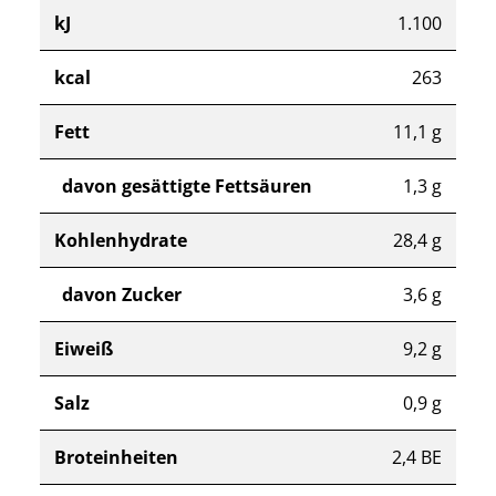
kJ
1.100
kcal
263
Fett
11,1 g
davon gesättigte Fettsäuren
1,3 g
Kohlenhydrate
28,4 g
davon Zucker
3,6 g
Eiweiß
9,2 g
Salz
0,9 g
Broteinheiten
2,4 BE