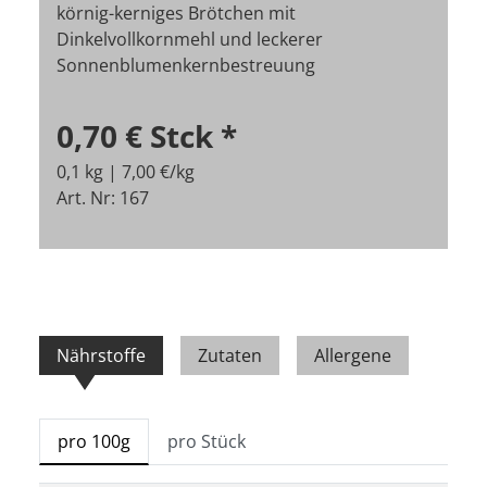
körnig-kerniges Brötchen mit
Dinkelvollkornmehl und leckerer
Sonnenblumenkernbestreuung
0,70 €
Stck
*
0,1 kg | 7,00 €/kg
Art. Nr: 167
Nährstoffe
Zutaten
Allergene
pro 100g
pro Stück