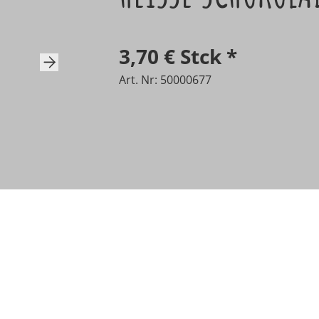
3,70 €
Stck
*
Next
Art. Nr: 50000677