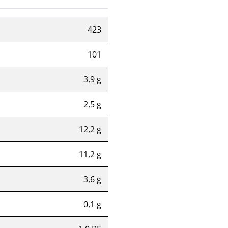
423
101
3,9 g
2,5 g
12,2 g
11,2 g
3,6 g
0,1 g