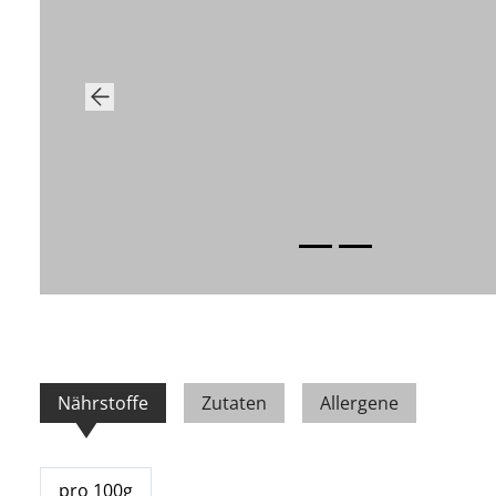
Previous
Nährstoffe
Zutaten
Allergene
pro 100g