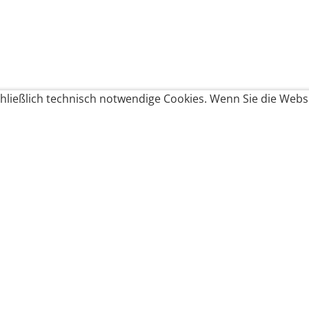
ließlich technisch notwendige Cookies. Wenn Sie die Websi
Produkte bestellen
Produkte
Zahlungsbedingungen &
Brote
Brötchen
Süßes