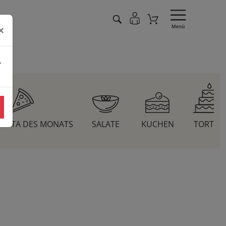
×
.
 PASTA DES MONATS
SALATE
KUCHEN
TORTEN