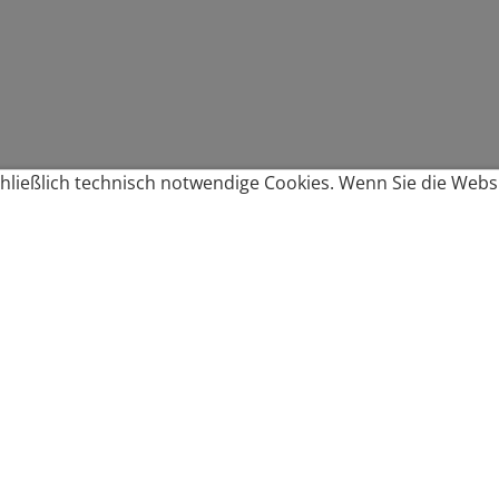
ließlich technisch notwendige Cookies. Wenn Sie die Websi
Produkte bestellen
Produkte
Zahlungsbedingungen &
Brote
Brötchen
Süßes