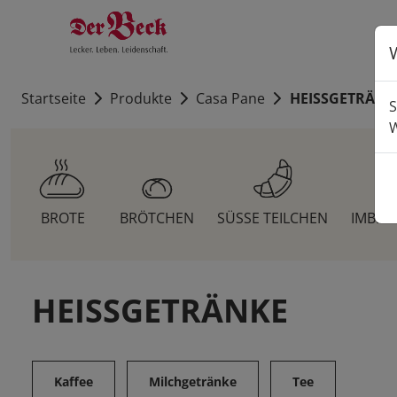
Startseite
Produkte
Casa Pane
HEISSGETRÄNK
S
W
BROTE
BRÖTCHEN
SÜSSE TEILCHEN
IMBIS
HEISSGETRÄNKE
Kaffee
Milchgetränke
Tee