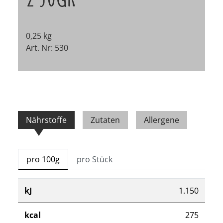
0,25 kg
Art. Nr: 530
Nährstoffe
Zutaten
Allergene
pro 100g
pro Stück
kJ
1.150
kcal
275