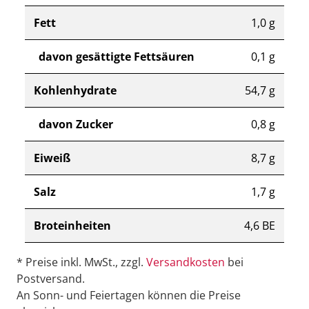
Fett
1,0 g
davon gesättigte Fettsäuren
0,1 g
Kohlenhydrate
54,7 g
davon Zucker
0,8 g
Eiweiß
8,7 g
Salz
1,7 g
Broteinheiten
4,6 BE
* Preise inkl. MwSt., zzgl.
Versandkosten
bei
Postversand.
An Sonn- und Feiertagen können die Preise