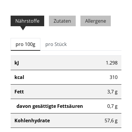
Nährstoffe
Zutaten
Allergene
pro 100g
pro Stück
kJ
1.298
kcal
310
Fett
3,7 g
davon gesättigte Fettsäuren
0,7 g
Kohlenhydrate
57,6 g