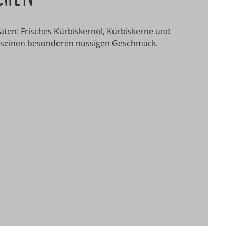
täten: Frisches Kürbiskernöl, Kürbiskerne und
seinen besonderen nussigen Geschmack.