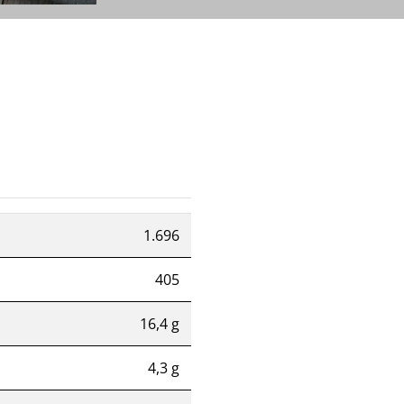
1.696
405
16,4 g
4,3 g