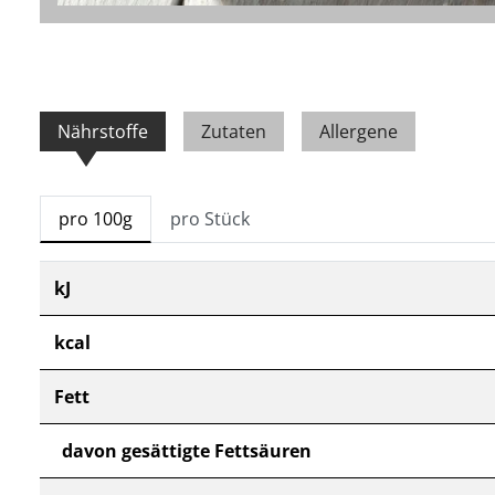
Nährstoffe
Zutaten
Allergene
pro 100g
pro Stück
kJ
kcal
Fett
davon gesättigte Fettsäuren