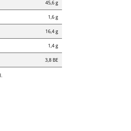
45,6 g
1,6 g
16,4 g
1,4 g
3,8 BE
.