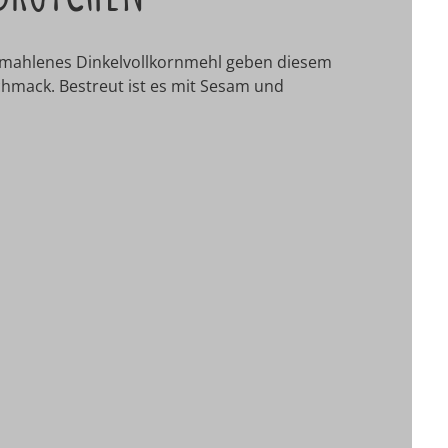
ngemahlenes Dinkelvollkornmehl geben diesem
chmack. Bestreut ist es mit Sesam und