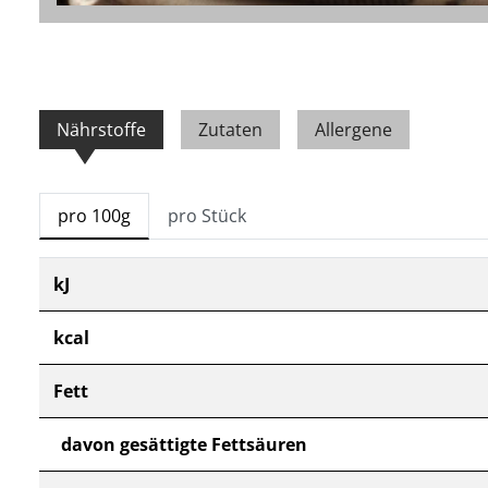
Nährstoffe
Zutaten
Allergene
pro 100g
pro Stück
kJ
kcal
Fett
davon gesättigte Fettsäuren