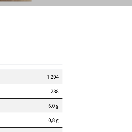
1.204
288
6,0 g
0,8 g