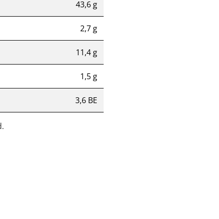
43,6 g
2,7 g
11,4 g
1,5 g
3,6 BE
.