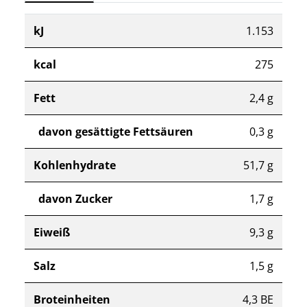
kJ
1.153
kcal
275
Fett
2,4 g
davon gesättigte Fettsäuren
0,3 g
Kohlenhydrate
51,7 g
davon Zucker
1,7 g
Eiweiß
9,3 g
Salz
1,5 g
Broteinheiten
4,3 BE