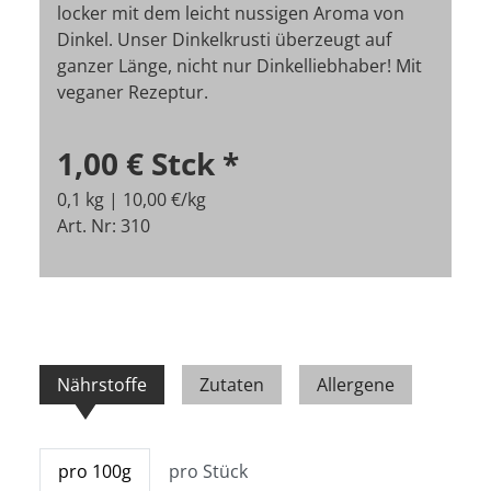
locker mit dem leicht nussigen Aroma von
Dinkel. Unser Dinkelkrusti überzeugt auf
ganzer Länge, nicht nur Dinkelliebhaber! Mit
veganer Rezeptur.
1,00 €
Stck
*
0,1 kg | 10,00 €/kg
Art. Nr: 310
Nährstoffe
Zutaten
Allergene
pro 100g
pro Stück