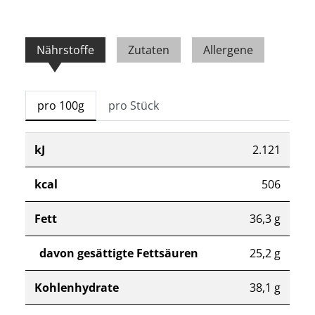
Nährstoffe
Zutaten
Allergene
pro 100g
pro Stück
kJ
2.121
kcal
506
Fett
36,3 g
davon gesättigte Fettsäuren
25,2 g
Kohlenhydrate
38,1 g