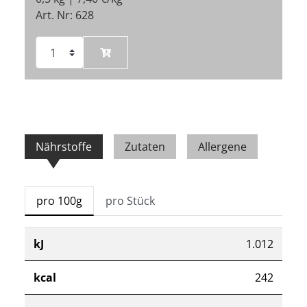
Art. Nr: 628
Nährstoffe
Zutaten
Allergene
pro 100g
pro Stück
kJ
1.012
kcal
242