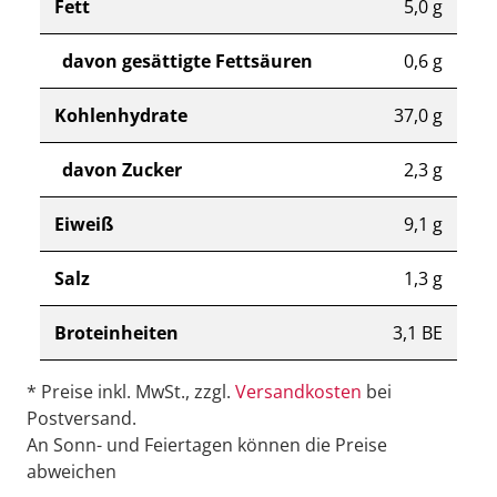
Fett
5,0 g
davon gesättigte Fettsäuren
0,6 g
Kohlenhydrate
37,0 g
davon Zucker
2,3 g
Eiweiß
9,1 g
Salz
1,3 g
Broteinheiten
3,1 BE
* Preise inkl. MwSt., zzgl.
Versandkosten
bei
Postversand.
An Sonn- und Feiertagen können die Preise
abweichen