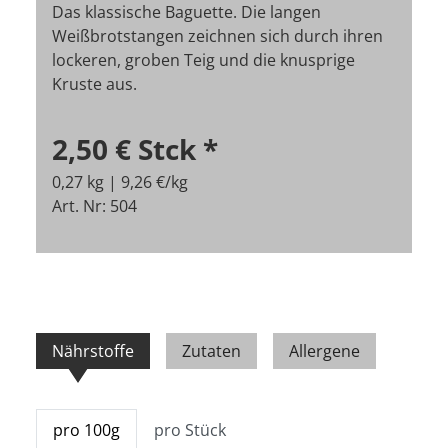
Das klassische Baguette. Die langen
Weißbrotstangen zeichnen sich durch ihren
lockeren, groben Teig und die knusprige
Kruste aus.
2,50 €
Stck
*
0,27 kg | 9,26 €/kg
Art. Nr: 504
Nährstoffe
Zutaten
Allergene
pro 100g
pro Stück