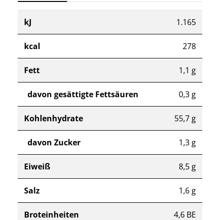
kJ
1.165
kcal
278
Fett
1,1 g
davon gesättigte Fettsäuren
0,3 g
Kohlenhydrate
55,7 g
davon Zucker
1,3 g
Eiweiß
8,5 g
Salz
1,6 g
Broteinheiten
4,6 BE