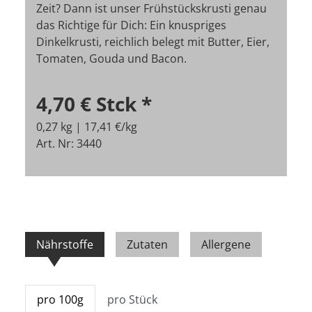
Zeit? Dann ist unser Frühstückskrusti genau
das Richtige für Dich: Ein knuspriges
Dinkelkrusti, reichlich belegt mit Butter, Eier,
Tomaten, Gouda und Bacon.
4,70 €
Stck
*
0,27 kg | 17,41 €/kg
Art. Nr: 3440
Nährstoffe
Zutaten
Allergene
pro 100g
pro Stück