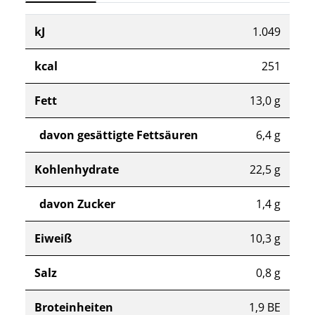
kJ
1.049
kcal
251
Fett
13,0 g
davon gesättigte Fettsäuren
6,4 g
Kohlenhydrate
22,5 g
davon Zucker
1,4 g
Eiweiß
10,3 g
Salz
0,8 g
Broteinheiten
1,9 BE