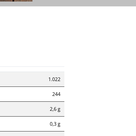
1.022
244
2,6 g
0,3 g