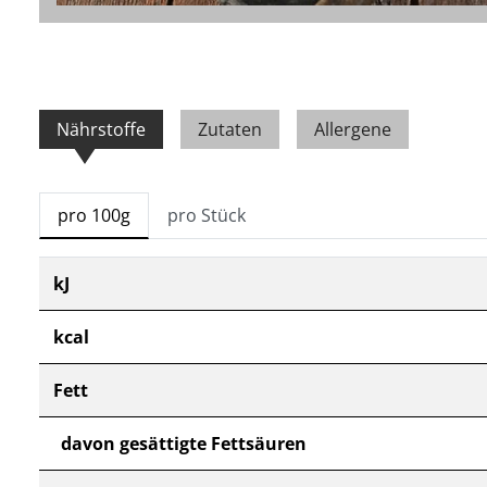
Nährstoffe
Zutaten
Allergene
pro 100g
pro Stück
kJ
kcal
Fett
davon gesättigte Fettsäuren