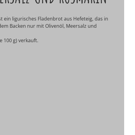
t ein ligurisches Fladenbrot aus Hefeteig, das in
r dem Backen nur mit Olivenöl, Meersalz und
 100 g) verkauft.