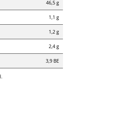
46,5 g
1,1 g
1,2 g
2,4 g
3,9 BE
.