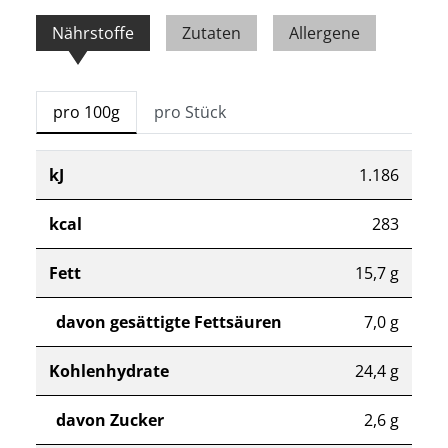
Nährstoffe
Zutaten
Allergene
pro 100g
pro Stück
kJ
1.186
kcal
283
Fett
15,7 g
davon gesättigte Fettsäuren
7,0 g
Kohlenhydrate
24,4 g
davon Zucker
2,6 g