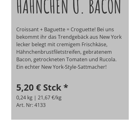
HÄHNCHEN U. BACON
Croissant + Baguette = Croguette! Bei uns
bekommt ihr das Trendgebäck aus New York
lecker belegt mit cremigem Frischkäse,
Hähnchenbrustfiletstreifen, gebratenem
Bacon, getrockneten Tomaten und Rucola.
Ein echter New York-Style-Sattmacher!
5,20 €
Stck
*
0,24 kg | 21,67 €/kg
Art. Nr: 4133