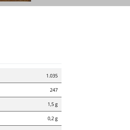
1.035
247
1,5 g
0,2 g