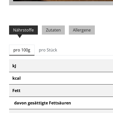
Nährstoffe
Zutaten
Allergene
pro 100g
pro Stück
kJ
kcal
Fett
davon gesättigte Fettsäuren