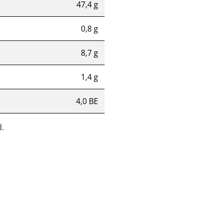
47,4 g
0,8 g
8,7 g
1,4 g
4,0 BE
.