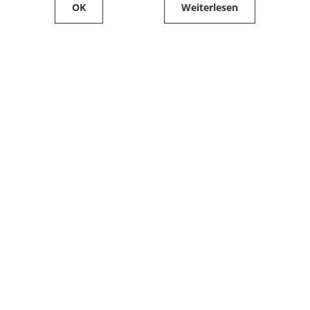
OK
Weiterlesen
Service
Filialfinder
Kontakt
FAQ
Produkte bestellen