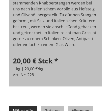
stammenden Knabberstangen werden bei
uns nach italienischem Vorbild aus Hefeteig
und Olivenöl hergestellt. Zu dünnen Stangen
geformt, mit Salz und italienischen Kräutern
bestreut, werden sie anschließend gebacken
und getrocknet. In Italien reicht man Grissini
gerne zu rohem Schinken, Oliven, Antipasti
oder einfach zu einem Glas Wein.
20,00 €
Stck
*
1 kg | 20,00 €/kg
Art. Nr: 228
Nährstoffe
Zutaten
Allergene