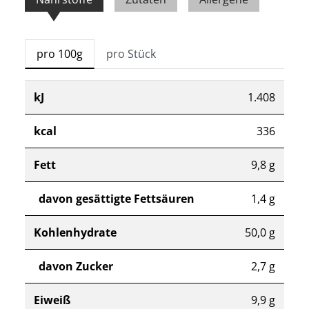
pro 100g
pro Stück
kJ
1.408
kcal
336
Fett
9,8 g
davon gesättigte Fettsäuren
1,4 g
Kohlenhydrate
50,0 g
davon Zucker
2,7 g
Eiweiß
9,9 g