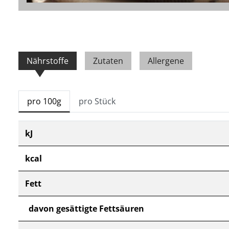
Nährstoffe
Zutaten
Allergene
pro 100g
pro Stück
kJ
kcal
Fett
davon gesättigte Fettsäuren