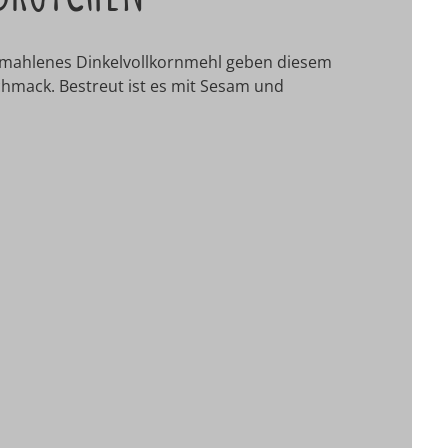
ngemahlenes Dinkelvollkornmehl geben diesem
chmack. Bestreut ist es mit Sesam und