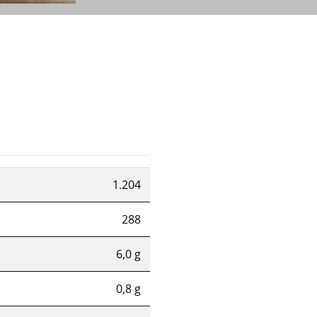
1.204
288
6,0 g
0,8 g