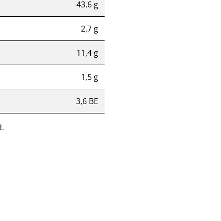
43,6 g
2,7 g
11,4 g
1,5 g
3,6 BE
.