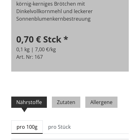
körnig-kerniges Brötchen mit
Dinkelvollkornmehl und leckerer
Sonnenblumenkernbestreuung
0,70 €
Stck
*
0,1 kg | 7,00 €/kg
Art. Nr: 167
Nährstoffe
Zutaten
Allergene
pro 100g
pro Stück