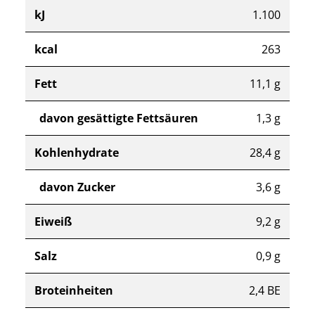
kJ
1.100
kcal
263
Fett
11,1 g
davon gesättigte Fettsäuren
1,3 g
Kohlenhydrate
28,4 g
davon Zucker
3,6 g
Eiweiß
9,2 g
Salz
0,9 g
Broteinheiten
2,4 BE