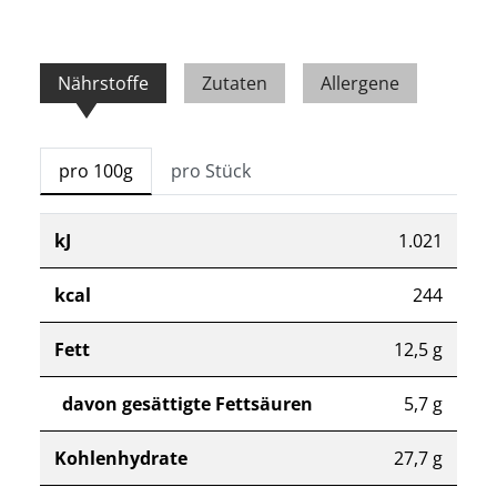
Nährstoffe
Zutaten
Allergene
pro 100g
pro Stück
kJ
1.021
kcal
244
Fett
12,5 g
davon gesättigte Fettsäuren
5,7 g
Kohlenhydrate
27,7 g