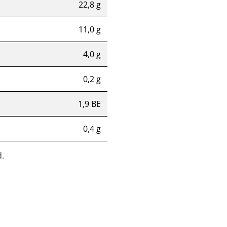
22,8 g
11,0 g
4,0 g
0,2 g
1,9 BE
0,4 g
.