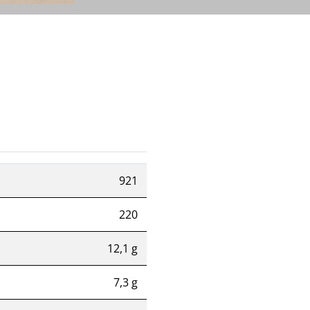
921
220
12,1 g
7,3 g