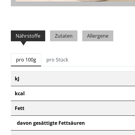
Nährstoffe
Zutaten
Allergene
pro 100g
pro Stück
kJ
kcal
Fett
davon gesättigte Fettsäuren