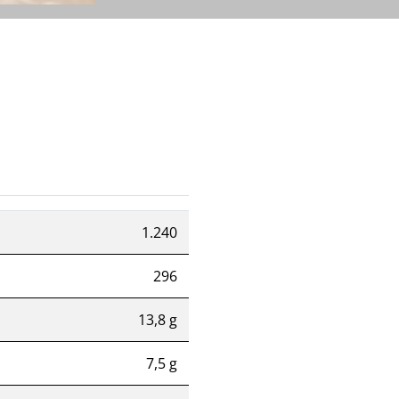
1.240
296
13,8 g
7,5 g