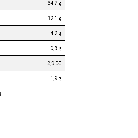
34,7 g
19,1 g
4,9 g
0,3 g
2,9 BE
1,9 g
.