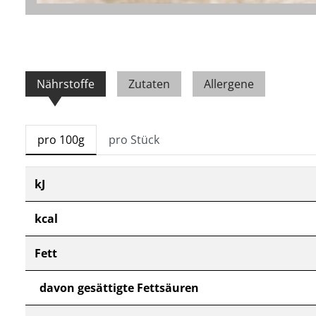
Nährstoffe
Zutaten
Allergene
pro 100g
pro Stück
kJ
kcal
Fett
davon gesättigte Fettsäuren