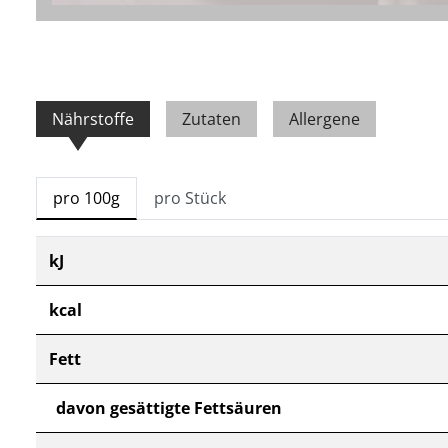
Nährstoffe
Zutaten
Allergene
pro 100g
pro Stück
kJ
kcal
Fett
davon gesättigte Fettsäuren