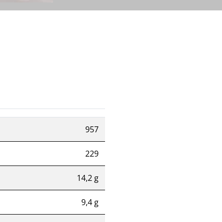
957
229
14,2 g
9,4 g