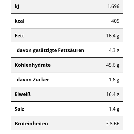
kJ
1.696
kcal
405
Fett
16,4 g
davon gesättigte Fettsäuren
4,3 g
Kohlenhydrate
45,6 g
davon Zucker
1,6 g
Eiweiß
16,4 g
Salz
1,4 g
Broteinheiten
3,8 BE