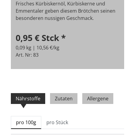
Frisches Kürbiskernöl, Kürbiskerne und
Emmentaler geben diesem Brötchen seinen
besonderen nussigen Geschmack.
0,95 €
Stck
*
0,09 kg | 10,56 €/kg
Art. Nr: 83
Nährstoffe
Zutaten
Allergene
pro 100g
pro Stück