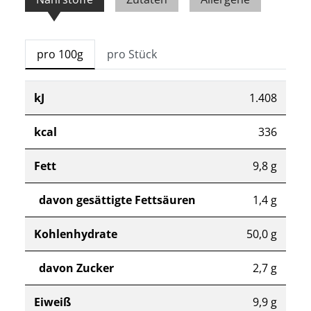
pro 100g
pro Stück
kJ
1.408
kcal
336
Fett
9,8 g
davon gesättigte Fettsäuren
1,4 g
Kohlenhydrate
50,0 g
davon Zucker
2,7 g
Eiweiß
9,9 g