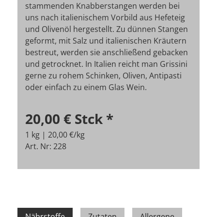
stammenden Knabberstangen werden bei
uns nach italienischem Vorbild aus Hefeteig
und Olivenöl hergestellt. Zu dünnen Stangen
geformt, mit Salz und italienischen Kräutern
bestreut, werden sie anschließend gebacken
und getrocknet. In Italien reicht man Grissini
gerne zu rohem Schinken, Oliven, Antipasti
oder einfach zu einem Glas Wein.
20,00 €
Stck
*
1 kg | 20,00 €/kg
Art. Nr: 228
Nährstoffe
Zutaten
Allergene