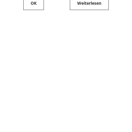
OK
Weiterlesen
Service
Filialfinder
Kontakt
FAQ
Produkte bestellen