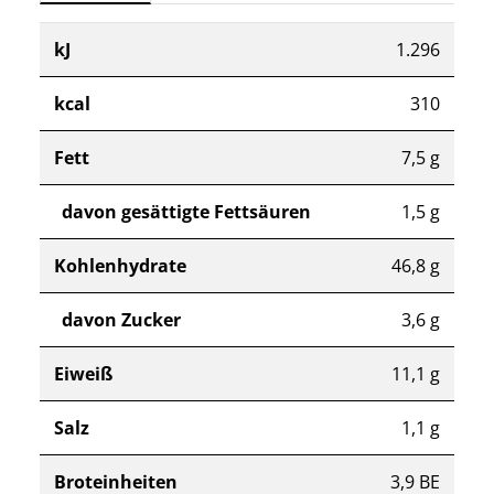
kJ
1.296
kcal
310
Fett
7,5 g
davon gesättigte Fettsäuren
1,5 g
Kohlenhydrate
46,8 g
davon Zucker
3,6 g
Eiweiß
11,1 g
Salz
1,1 g
Broteinheiten
3,9 BE