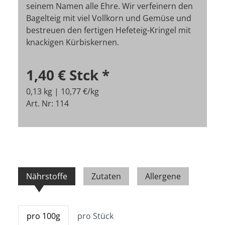
seinem Namen alle Ehre. Wir verfeinern den
Bagelteig mit viel Vollkorn und Gemüse und
bestreuen den fertigen Hefeteig-Kringel mit
knackigen Kürbiskernen.
1,40 €
Stck
*
0,13 kg | 10,77 €/kg
Art. Nr: 114
Nährstoffe
Zutaten
Allergene
pro 100g
pro Stück