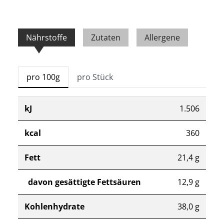
Nährstoffe
Zutaten
Allergene
pro 100g
pro Stück
kJ
1.506
kcal
360
Fett
21,4 g
davon gesättigte Fettsäuren
12,9 g
Kohlenhydrate
38,0 g