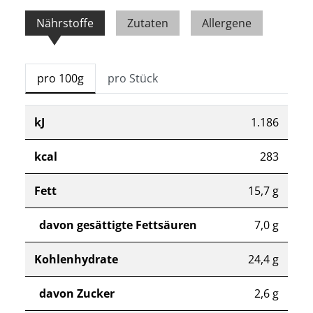
Nährstoffe
Zutaten
Allergene
pro 100g
pro Stück
kJ
1.186
kcal
283
Fett
15,7 g
davon gesättigte Fettsäuren
7,0 g
Kohlenhydrate
24,4 g
davon Zucker
2,6 g