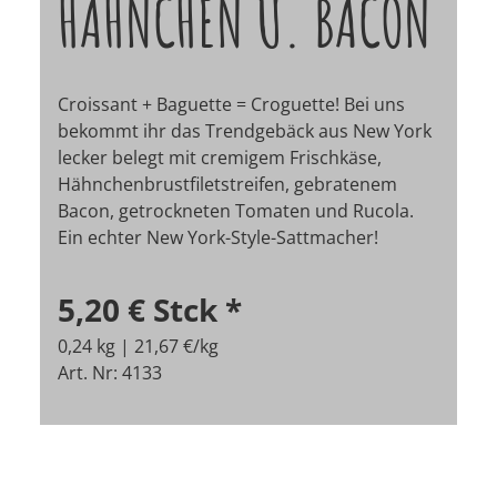
HÄHNCHEN U. BACON
Croissant + Baguette = Croguette! Bei uns
bekommt ihr das Trendgebäck aus New York
lecker belegt mit cremigem Frischkäse,
Hähnchenbrustfiletstreifen, gebratenem
Bacon, getrockneten Tomaten und Rucola.
Ein echter New York-Style-Sattmacher!
5,20 €
Stck
*
0,24 kg | 21,67 €/kg
Art. Nr: 4133